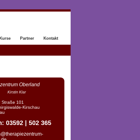
 Kurse
Partner
Kontakt
zentrum Oberland
Kirstin Klar
 Straße 101
irgiswalde-Kirschau
hau
n: 03592 | 502 365
n@therapiezentrum-
.de