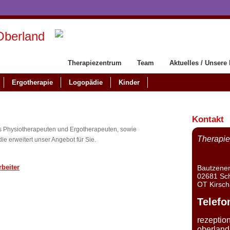
Oberland
Therapiezentrum
Team
Aktuelles / Unsere
Ergotherapie
Logopädie
Kinder
Kontakt
s Physiotherapeuten und Ergotherapeuten, sowie
Therapie
e erweitert unser Angebot für Sie.
rbeiter
Bautzener
02681 Sch
OT Kirsc
Telefo
rezeptio
oberland