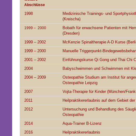
Abschlüsse
1998
Medizinische Trainings- und Sportphysiot
(Kreischa)
Bobath für erwachsene Patienten mit Hem
1999 – 2000
(Dresden)
1999 – 2002
McKenzie Spinaltherapie A-D Kurse (Berli
1999 – 2000
Manuelle Triggerpunkt-Bindegewebsbehand
2001 – 2002
Einführungskurse Qi Gong und Thai Chi 
2004
Babyschwimmen und Schwimmen mit Kle
2004 – 2009
Osteopathie Studium am Institut für ang
Osteopathie Leipzig
2007
Vojta-Therapie für Kinder (München/Frankf
2011
Heilpraktikererlaubnis auf dem Gebiet der
2012
Untersuchung und Behandlung des Säuglin
Osteopathie
2014
Aqua-Trainer B-Lizenz
2016
Heilpraktikererlaubnis